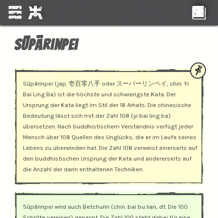
Sūpārinpei
Sūpārinpei (jap. 壱百零八手 oder スーパーリンペイ, chin. Yi
Bai Ling Ba) ist die höchste und schwierigste Kata. Der
Ursprung der Kata liegt im Stil der 18 Arhats. Die chinesische
Bedeutung lässt sich mit der Zahl 108 (yi bai ling ba)
übersetzen. Nach buddhistischem Verständnis verfügt jeder
Mensch über 108 Quellen des Unglücks, die er im Laufe seines
Lebens zu überwinden hat. Die Zahl 108 verweist einerseits auf
den buddhistischen Ursprung der Kata und andererseits auf
die Anzahl der darin enthaltenen Techniken.
Sūpārinpei wird auch Betchurin (chin. bai bu lian, dt. Die 100
Schritte vereinen) genannt. Die Zahl 100 steht dabei für eine