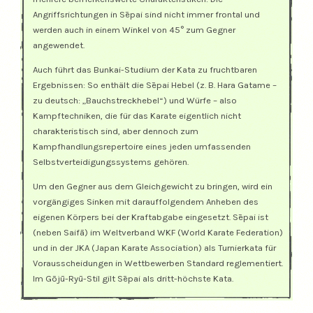
Angriffsrichtungen in Sēpai sind nicht immer frontal und
werden auch in einem Winkel von 45° zum Gegner
angewendet.
Auch führt das Bunkai-Studium der Kata zu fruchtbaren
Ergebnissen: So enthält die Sēpai Hebel (z. B. Hara Gatame –
zu deutsch: „Bauchstreckhebel“) und Würfe – also
Kampftechniken, die für das Karate eigentlich nicht
charakteristisch sind, aber dennoch zum
Kampfhandlungsrepertoire eines jeden umfassenden
Selbstverteidigungssystems gehören.
Um den Gegner aus dem Gleichgewicht zu bringen, wird ein
vorgängiges Sinken mit darauffolgendem Anheben des
eigenen Körpers bei der Kraftabgabe eingesetzt. Sēpai ist
(neben Saifā) im Weltverband WKF (World Karate Federation)
und in der JKA (Japan Karate Association) als Turnierkata für
Vorausscheidungen in Wettbewerben Standard reglementiert.
Im Gōjū-Ryū-Stil gilt Sēpai als dritt-höchste Kata.