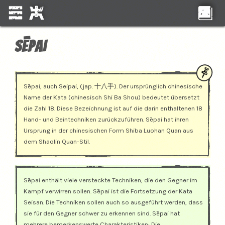
Sēpai
Sēpai, auch Seipai, (jap. 十八手). Der ursprünglich chinesische
Name der Kata (chinesisch Shi Ba Shou) bedeutet übersetzt
die Zahl 18. Diese Bezeichnung ist auf die darin enthaltenen 18
Hand- und Beintechniken zurückzuführen. Sēpai hat ihren
Ursprung in der chinesischen Form Shiba Luohan Quan aus
dem Shaolin Quan-Stil.
Sēpai enthält viele versteckte Techniken, die den Gegner im
Kampf verwirren sollen. Sēpai ist die Fortsetzung der Kata
Seisan. Die Techniken sollen auch so ausgeführt werden, dass
sie für den Gegner schwer zu erkennen sind. Sēpai hat
mehrere bemerkenswerte Charakteristiken: Die